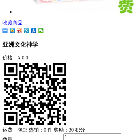
收藏商品
亚洲文化神学
价格
¥
0.0
运费：包邮
热销：0 件
奖励：
30
积分
数量