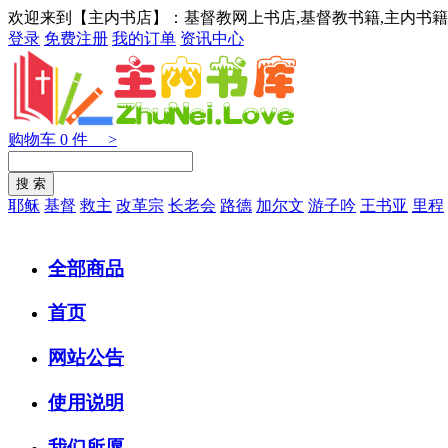
欢迎来到【主内书店】：基督教网上书店,基督教书籍,主内书籍
登录
免费注册
我的订单
资讯中心
购物车
0
件 >
耶稣
基督
救主
改革宗
长老会
路德
加尔文
游子吟
王书亚
里程
全部商品
首页
网站公告
使用说明
我们所愿