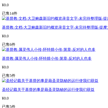
¥0.0
已售14件
基督教-文档-大卫鲍森新旧约概览录音文字-未完待整理版-提摩
¥0.0
已售6件
基督教-属灵伟人小传-怀特腓小传-第章-反对的人也多
¥0.0
已售5件
圣经记载关于基督的事是藉圣灵隐秘的运行使我们获益
¥0.0
已售5件