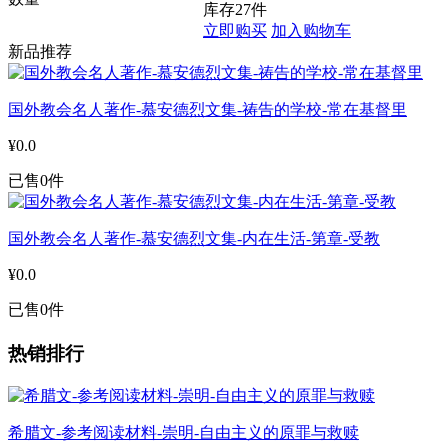
库存
27
件
立即购买
加入购物车
新品推荐
国外教会名人著作-慕安德烈文集-祷告的学校-常在基督里
¥0.0
已售0件
国外教会名人著作-慕安德烈文集-内在生活-第章-受教
¥0.0
已售0件
热销排行
希腊文-参考阅读材料-崇明-自由主义的原罪与救赎