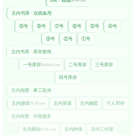
HK · 在线
08-08.com
主内书库 · 在线备用
⑨号
⑧号
⑦号
⑥号
⑤号
④号
③号
②号
①号
主内书库 · 库存查询
一号库存
二号库存
三号库存
ZhuNei.Love
四号库存
主内相爱 · 事工延伸
主内游戏
主内英语
主内婚恋
个人写作
78-78.com
主内相爱 · 外围服务
主内建站
主内跨境
主内工作室
05-05.com