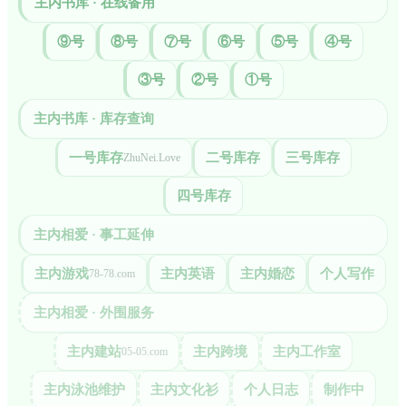
主内书库 · 在线备用
⑨号
⑧号
⑦号
⑥号
⑤号
④号
③号
②号
①号
主内书库 · 库存查询
一号库存
二号库存
三号库存
ZhuNei.Love
四号库存
主内相爱 · 事工延伸
主内游戏
主内英语
主内婚恋
个人写作
78-78.com
主内相爱 · 外围服务
主内建站
主内跨境
主内工作室
05-05.com
主内泳池维护
主内文化衫
个人日志
制作中