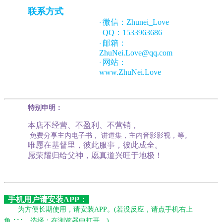
联系方式
微信：Zhunei_Love
·
QQ：1533963686
·
邮箱：
·
ZhuNei.Love@qq.com
网站：
·
www.ZhuNei.Love
特别申明：
本店不经营、不盈利、不营销，
免费分享主内电子书， 讲道集，主内音影影视，等。
唯愿在基督里，彼此服事，彼此成全。
愿荣耀归给父神，愿真道兴旺于地极！
手机用户请安装APP：
为方便长期使用，请安装APP。
(若没反应，请点手机右上
···
角
，选择：在浏览器中打开。)