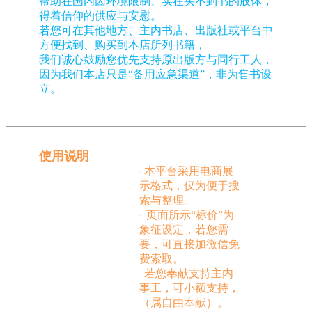
帮助在国内因环境限制、实在买不到书的肢体，
得着信仰的供应与安慰。
若您可在其他地方、主内书店、出版社或平台中
方便找到、购买到本店所列书籍，
我们诚心鼓励您优先支持原出版方与同行工人，
因为我们本店只是“备用应急渠道”，非为售书设
立。
使用说明
本平台采用电商展
·
示格式，仅为便于搜
索与整理。
页面所示“标价”为
·
象征设定，若您需
要，可直接加微信免
费索取。
若您奉献支持主内
·
事工，可小额支持，
（属自由奉献）。