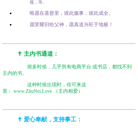
视，等。
唯愿在基督里，彼此服事，彼此成全。
愿荣耀归给父神，愿真道兴旺于地极！
✝️ 主内书通道：
很多时侯，几乎所有电商平台 或书店，都找不到
主内的书。
这种时侯出现时，你可来这
里： www.ZhuNei.Love （主内相爱）
✝️ 爱心奉献，支持事工：