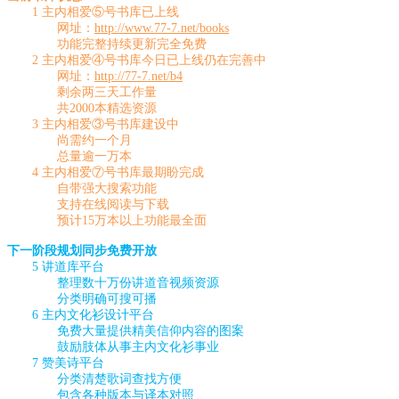
1 主内相爱⑤号书库已上线
网址：
http://www.77-7.net/books
功能完整持续更新完全免费
2 主内相爱④号书库今日已上线仍在完善中
网址：
http://77-7.net/b4
剩余两三天工作量
共2000本精选资源
3 主内相爱③号书库建设中
尚需约一个月
总量逾一万本
4 主内相爱⑦号书库最期盼完成
自带强大搜索功能
支持在线阅读与下载
预计15万本以上功能最全面
下一阶段规划同步免费开放
5 讲道库平台
整理数十万份讲道音视频资源
分类明确可搜可播
6 主内文化衫设计平台
免费大量提供精美信仰内容的图案
鼓励肢体从事主内文化衫事业
7 赞美诗平台
分类清楚歌词查找方便
包含各种版本与译本对照