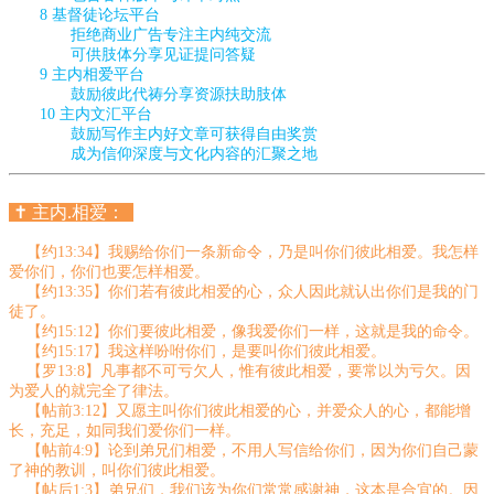
8 基督徒论坛平台
拒绝商业广告专注主内纯交流
可供肢体分享见证提问答疑
9 主内相爱平台
鼓励彼此代祷分享资源扶助肢体
10 主内文汇平台
鼓励写作主内好文章可获得自由奖赏
成为信仰深度与文化内容的汇聚之地
✝️
主内.相爱：
【约13:34】我赐给你们一条新命令，乃是叫你们彼此相爱。我怎样
爱你们，你们也要怎样相爱。
【约13:35】你们若有彼此相爱的心，众人因此就认出你们是我的门
徒了。
【约15:12】你们要彼此相爱，像我爱你们一样，这就是我的命令。
【约15:17】我这样吩咐你们，是要叫你们彼此相爱。
【罗13:8】凡事都不可亏欠人，惟有彼此相爱，要常以为亏欠。因
为爱人的就完全了律法。
【帖前3:12】又愿主叫你们彼此相爱的心，并爱众人的心，都能增
长，充足，如同我们爱你们一样。
【帖前4:9】论到弟兄们相爱，不用人写信给你们，因为你们自己蒙
了神的教训，叫你们彼此相爱。
【帖后1:3】弟兄们，我们该为你们常常感谢神，这本是合宜的。因