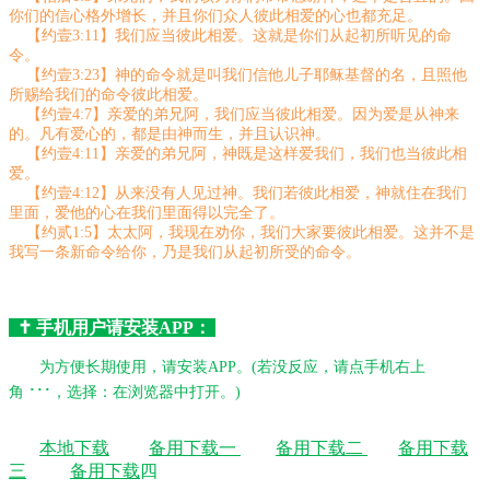
你们的信心格外增长，并且你们众人彼此相爱的心也都充足。
【约壹3:11】我们应当彼此相爱。这就是你们从起初所听见的命
令。
【约壹3:23】神的命令就是叫我们信他儿子耶稣基督的名，且照他
所赐给我们的命令彼此相爱。
【约壹4:7】亲爱的弟兄阿，我们应当彼此相爱。因为爱是从神来
的。凡有爱心的，都是由神而生，并且认识神。
【约壹4:11】亲爱的弟兄阿，神既是这样爱我们，我们也当彼此相
爱。
【约壹4:12】从来没有人见过神。我们若彼此相爱，神就住在我们
里面，爱他的心在我们里面得以完全了。
【约贰1:5】太太阿，我现在劝你，我们大家要彼此相爱。这并不是
我写一条新命令给你，乃是我们从起初所受的命令。
✝️ 手机用户请安装APP：
为方便长期使用，请安装APP。
(若没反应，请点手机右上
···
角
，选择：在浏览器中打开。)
本地下载
备用下载一
备用下载二
备用下载
三
备用下载
四