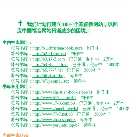
✝️
我们计划
再建立 100+ 个基督教网站
，以回
应中国福音网站日渐减少的困境。
主内书库网址：
①号书库：
http://b1.christian-book.store
制作中
②号书库：
http://b2.513net.net
制作中
③号书库：
http://b3.17-3.com
已开通，制作中 2万本
④号书库：
http://b4.zhunei.love
已开通，完善中 1400本
⑤号书库：
http://b5.77-7.net
已开通 3000本 ?
⑥号书库：
http://b6.ahau.shop
筹备中
⑦号书库：
http://b7.yesujidu.top
筹备中
书库备用网址：
①号书库：
http://www.christian-book.store/b1
制作中
②号书库：
http://www.513net.net/b2
制作中
③号书库：
http://www.17-3.com/b3
已开通，制作中 2万本
④号书库：
http://www.zhunei.love/b4
已开通，完善中 1400本
⑤号书库：
http://www.77-7.net/b5
已开通 3000本 ?
⑥号书库：
http://www.ahau.shop/b6
筹备中
⑦号书库：
http://www.yesujidu.top/b7
筹备中
当前书库状态