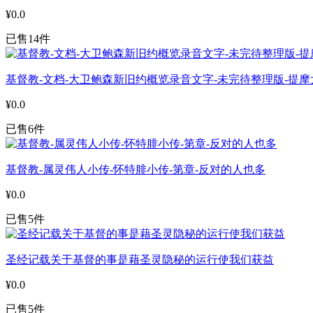
¥0.0
已售14件
基督教-文档-大卫鲍森新旧约概览录音文字-未完待整理版-提摩
¥0.0
已售6件
基督教-属灵伟人小传-怀特腓小传-第章-反对的人也多
¥0.0
已售5件
圣经记载关于基督的事是藉圣灵隐秘的运行使我们获益
¥0.0
已售5件