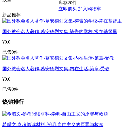
库存
20
件
立即购买
加入购物车
新品推荐
国外教会名人著作-慕安德烈文集-祷告的学校-常在基督里
¥0.0
已售0件
国外教会名人著作-慕安德烈文集-内在生活-第章-受教
¥0.0
已售0件
热销排行
希腊文-参考阅读材料-崇明-自由主义的原罪与救赎