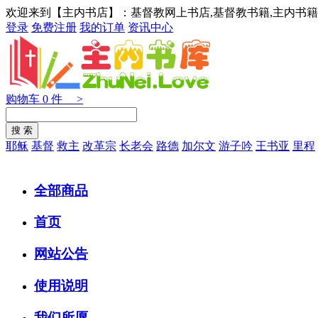
欢迎来到【主内书店】：基督教网上书店,基督教书籍,主内书籍
登录
免费注册
我的订单
资讯中心
购物车
0
件 >
耶稣
基督
救主
改革宗
长老会
路德
加尔文
游子吟
王书亚
里程
全部商品
首页
网站公告
使用说明
我们所愿