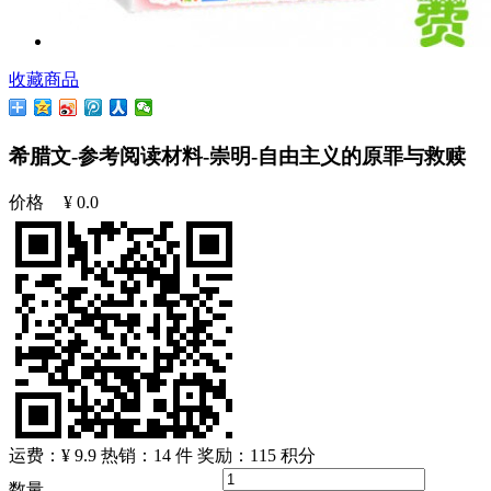
收藏商品
希腊文-参考阅读材料-崇明-自由主义的原罪与救赎
价格
¥
0.0
运费：¥ 9.9
热销：14 件
奖励：
115
积分
数量