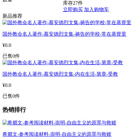
库存
27
件
立即购买
加入购物车
新品推荐
国外教会名人著作-慕安德烈文集-祷告的学校-常在基督里
¥0.0
已售0件
国外教会名人著作-慕安德烈文集-内在生活-第章-受教
¥0.0
已售0件
热销排行
希腊文-参考阅读材料-崇明-自由主义的原罪与救赎