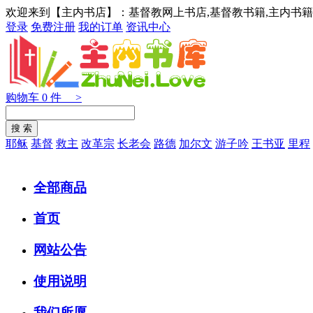
欢迎来到【主内书店】：基督教网上书店,基督教书籍,主内书籍
登录
免费注册
我的订单
资讯中心
购物车
0
件 >
耶稣
基督
救主
改革宗
长老会
路德
加尔文
游子吟
王书亚
里程
全部商品
首页
网站公告
使用说明
我们所愿