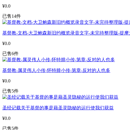
¥0.0
已售14件
基督教-文档-大卫鲍森新旧约概览录音文字-未完待整理版-提摩
¥0.0
已售6件
基督教-属灵伟人小传-怀特腓小传-第章-反对的人也多
¥0.0
已售5件
圣经记载关于基督的事是藉圣灵隐秘的运行使我们获益
¥0.0
已售5件