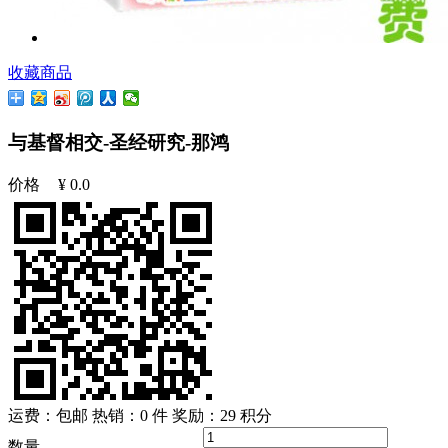
收藏商品
与基督相交-圣经研究-那鸿
价格
¥
0.0
运费：包邮
热销：0 件
奖励：
29
积分
数量